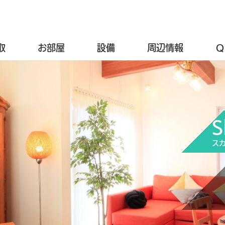
取
お部屋
設備
周辺情報
Ｑ＆
S
ス